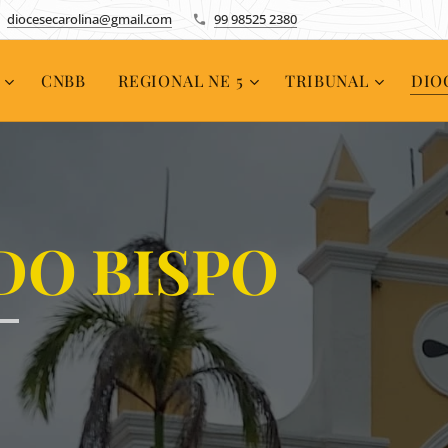
diocesecarolina@gmail.com
99 98525 2380
CNBB
REGIONAL NE 5
TRIBUNAL
DIO
DO BIS
PO