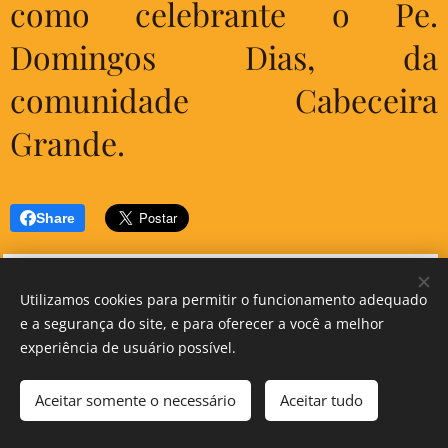
como celebrante o Pe.
Domingos Dias, da
comunidade Cabeceira
Grande.
Share
Utilizamos cookies para permitir o funcionamento adequado
e a segurança do site, e para oferecer a você a melhor
experiência de usuário possível.
Funcionamento da secretaria Segunda - Sexta 08h às 12h e das 14h às 18h e no Sábado
Aceitar somente o necessário
Aceitar tudo
8h às 12h
Mail diocesecarolina@gmail.com
TELEFONE(99) 98525 2380
E-