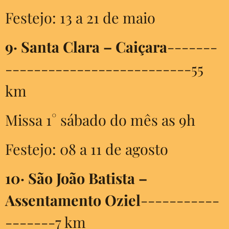
Festejo: 13 a 21 de maio
9·
Santa Clara – Caiçara
-------
--------------------------55
km
Missa 1° sábado do mês as 9h
Festejo: 08 a 11 de agosto
10·
São João Batista –
Assentamento Oziel
-----------
-------7 km