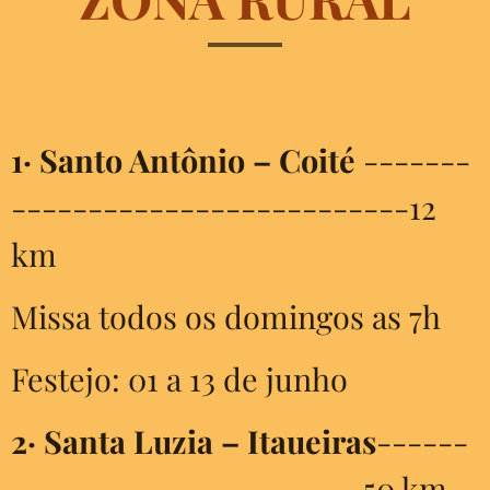
1·
Santo Antônio – Coité
-------
--------------------------12
km
Missa todos os domingos as 7h
Festejo: 01 a 13 de junho
2·
Santa Luzia – Itaueiras
------
-----------------------50 km