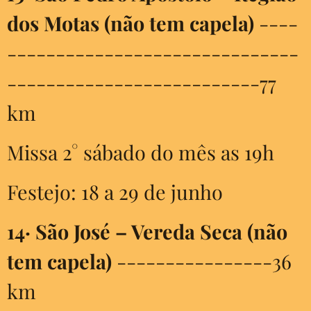
dos Motas (não tem capela)
----
------------------------------
--------------------------77
km
Missa 2° sábado do mês as 19h
Festejo: 18 a 29 de junho
14·
São José – Vereda Seca (não
tem capela)
----------------36
km